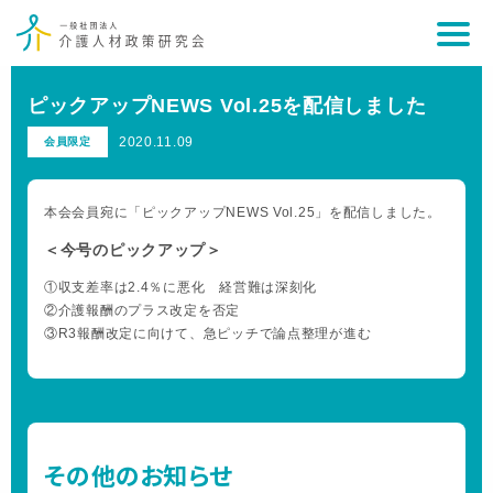
ピックアップNEWS Vol.25を配信しました
2020.11.09
会員限定
本会会員宛に「ピックアップNEWS Vol.25」を配信しました。
＜今号のピックアップ＞
①収支差率は2.4％に悪化 経営難は深刻化
②介護報酬のプラス改定を否定
③R3報酬改定に向けて、急ピッチで論点整理が進む
その他のお知らせ