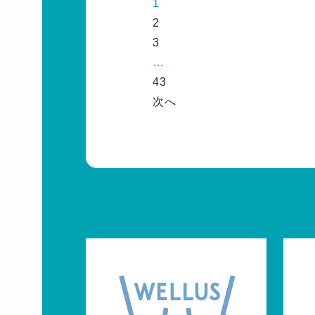
1
2
3
…
43
次へ