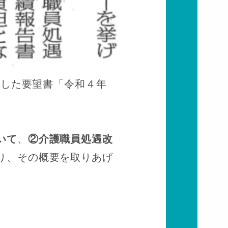
出した要望書「令和４年
いて
、
②介護職員処遇改
り、その概要を取りあげ