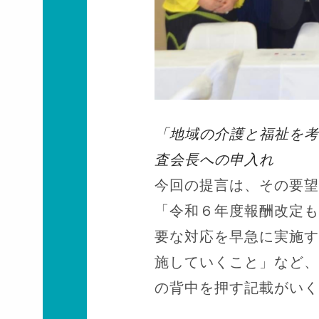
「地域の介護と福祉を考
査会長への申入れ
今回の提言は、その要望
「令和６年度報酬改定も
要な対応を早急に実施す
施していくこと」など、
の背中を押す記載がいく