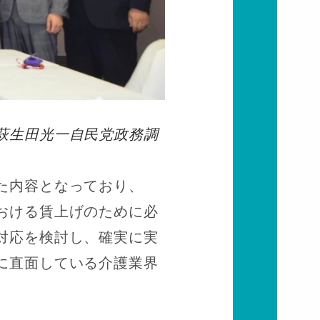
萩生田光一自民党政務調
た内容となっており、
おける賃上げのために必
対応を検討し、確実に実
に直面している介護業界