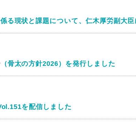
に係る現状と課題について、仁木厚労副大臣
（骨太の方針2026）を発行しました
ol.151を配信しました