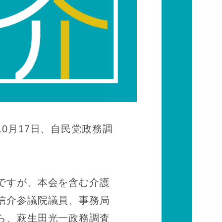
0月17日、自民党政務調
ですが、本会を含む介護
信介参議院議員、事務局
ら、萩生田光一政務調査