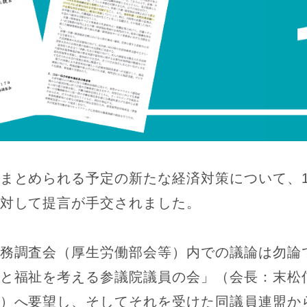
まとめられる予定の新たな経済対策について、1
対して提言が手交されました。
務調査会（厚生労働部会等）内での議論は勿論
と福祉を考える参議院議員の会」（会長：末松
）へ要望し、そしてそれを受けた同議員連盟か