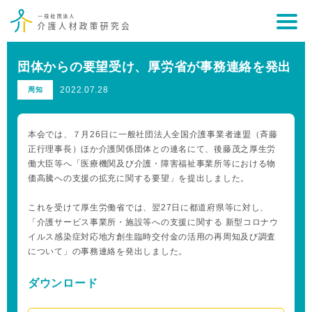
団体からの要望受け、厚労省が事務連絡を発出
2022.07.28
周知
本会では、７月26日に一般社団法人全国介護事業者連盟（斉藤
正行理事長）ほか介護関係団体との連名にて、後藤茂之厚生労
働大臣等へ「医療機関及び介護・障害福祉事業所等における物
価高騰への支援の拡充に関する要望」を提出しました。
これを受けて厚生労働省では、翌27日に都道府県等に対し、
「介護サービス事業所・施設等への支援に関する 新型コロナウ
イルス感染症対応地方創生臨時交付金の活用の再周知及び調査
について」の事務連絡を発出しました。
ダウンロード