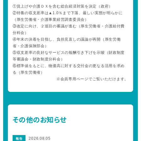
①賃上げや介護ＤＸを含む総合経済対策を決定（政府）
②特養の収支差率は▲1.0％まで下落、厳しい実態が明らかに
（厚生労働省・介護事業経営調査委員会）
③改定に向け、２巡目の審議が進む（厚生労働省・介護給付費
分科会）
④年末の決着を目指し、負担見直しの議論が再開（厚生労働
省・介護保険部会）
⑤収支差率の良好なサービスの報酬引き下げを示唆（財政制度
等審議会・財政制度分科会）
⑥標準値をもとに、物価高に対する交付金の更なる活用を求め
る（厚生労働省）
※会員専用ページでご覧いただけます。
その他のお知らせ
2026.08.05
報告