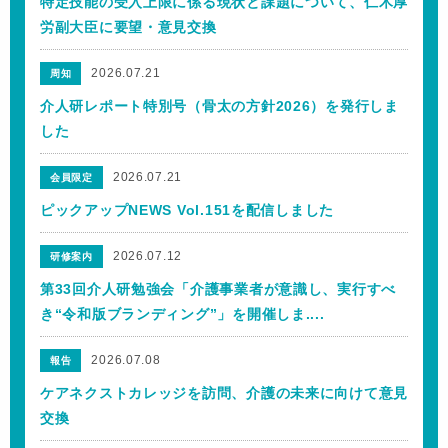
特定技能の受入上限に係る現状と課題について、仁木厚
労副大臣に要望・意見交換
2026.07.21
周知
介人研レポート特別号（骨太の方針2026）を発行しま
した
2026.07.21
会員限定
ピックアップNEWS Vol.151を配信しました
2026.07.12
研修案内
第33回介人研勉強会「介護事業者が意識し、実行すべ
き“令和版ブランディング”」を開催しま....
2026.07.08
報告
ケアネクストカレッジを訪問、介護の未来に向けて意見
交換